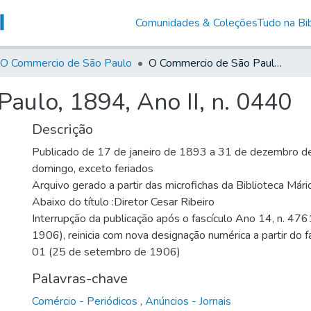
Comunidades & Coleções
Tudo na Bib
O Commercio de São Paulo
O Commercio de São Paulo, 1894, Ano II, n. 0440
aulo, 1894, Ano II, n. 0440
Descrição
Publicado de 17 de janeiro de 1893 a 31 de dezembro de
domingo, exceto feriados
Arquivo gerado a partir das microfichas da Biblioteca Már
Abaixo do título :Diretor Cesar Ribeiro
Interrupção da publicação após o fascículo Ano 14, n. 476
1906), reinicia com nova designação numérica a partir do f
01 (25 de setembro de 1906)
Palavras-chave
Comércio - Periódicos
,
Anúncios - Jornais