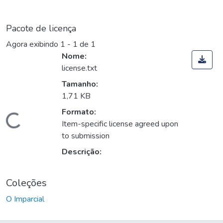
Pacote de licença
Agora exibindo
1 - 1 de 1
Nome:
license.txt
Tamanho:
1,71 KB
Formato:
Carregando...
Item-specific license agreed upon
to submission
Descrição:
Coleções
O Imparcial