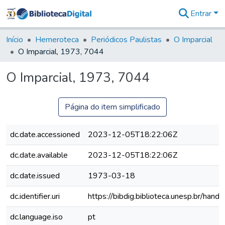
Entrar
Comunidades
&
Início
Hemeroteca
Periódicos Paulistas
O Imparcial
Coleções
O Imparcial, 1973, 7044
Tudo na
Biblioteca
O Imparcial, 1973, 7044
Digital
Estatísticas
Página do item simplificado
dc.date.accessioned
2023-12-05T18:22:06Z
dc.date.available
2023-12-05T18:22:06Z
dc.date.issued
1973-03-18
dc.identifier.uri
https://bibdig.biblioteca.unesp.br/han
dc.language.iso
pt