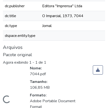
dc.publisher
Editora "Imprensa" Ltda
dc.title
O Imparcial, 1973, 7044
dc.type
Jornal
dspace.entity.type
Arquivos
Pacote original
Agora exibindo
1 - 1 de 1
Nome:
7044.pdf
Tamanho:
106,85 MB
Formato:
Carregando...
Adobe Portable Document
Format