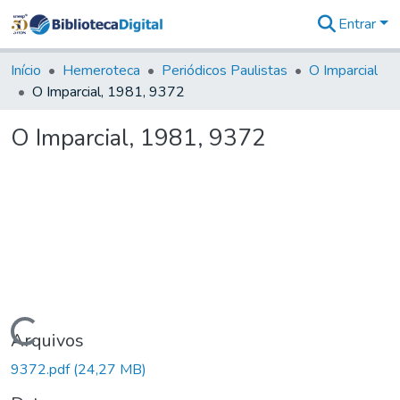
Entrar
Comunidades
&
Início
Hemeroteca
Periódicos Paulistas
O Imparcial
Coleções
O Imparcial, 1981, 9372
Tudo na
Biblioteca
O Imparcial, 1981, 9372
Digital
Estatísticas
Carregando...
Arquivos
9372.pdf
(24,27 MB)