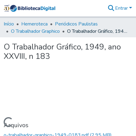
Entrar
Comunidades
&
Início
Hemeroteca
Periódicos Paulistas
Coleções
O Trabalhador Graphico
O Trabalhador Gráfico, 1949, ano XXVIII, n 183
Tudo na
Biblioteca
O Trabalhador Gráfico, 1949, ano
Digital
XXVIII, n 183
Estatísticas
Carregando...
Arquivos
o-trabalhador-graphico-1949-0183.pdf
(2,95 MB)