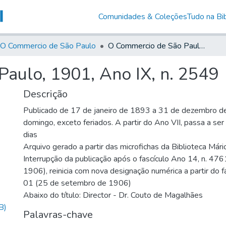
Comunidades & Coleções
Tudo na Bib
O Commercio de São Paulo
O Commercio de São Paulo, 1901, Ano IX, n. 2549
aulo, 1901, Ano IX, n. 2549
Descrição
Publicado de 17 de janeiro de 1893 a 31 de dezembro d
domingo, exceto feriados. A partir do Ano VII, passa a se
dias
Arquivo gerado a partir das microfichas da Biblioteca Már
Interrupção da publicação após o fascículo Ano 14, n. 476
1906), reinicia com nova designação numérica a partir do f
01 (25 de setembro de 1906)
Abaixo do título: Director - Dr. Couto de Magalhães
B)
Palavras-chave