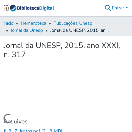
Entrar
Comunidades
&
Início
Hemeroteca
Publicações Unesp
Coleções
Jornal da Unesp
Jornal da UNESP, 2015, ano XXXI, n. 317
Tudo na
Biblioteca
Jornal da UNESP, 2015, ano XXXI,
Digital
n. 317
Estatísticas
Carregando...
Arquivos
JU317_juntos.pdf
(2,13 MB)