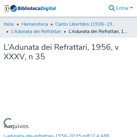
Entrar
Comunidades
&
Início
Hemeroteca
Canto Libertário (1906-1995)
Coleções
L’Adunata dei Refrattari
L’Adunata dei Refrattari, 1956, v XXXV, n 35
Tudo na
Biblioteca
L’Adunata dei Refrattari, 1956, v
Digital
XXXV, n 35
Estatísticas
Carregando...
Arquivos
l-adunata-dei-refrattari-1956-0035.pdf
(2,4 MB)