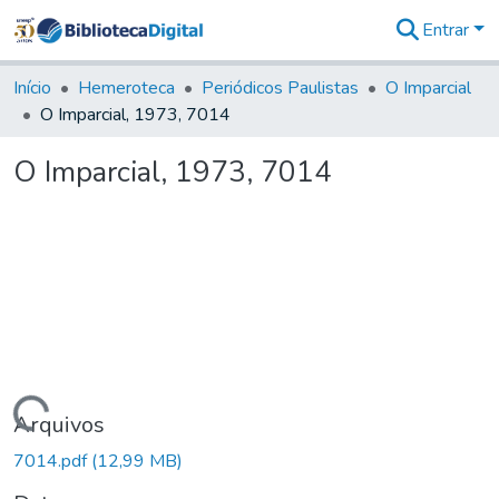
Entrar
Comunidades
&
Início
Hemeroteca
Periódicos Paulistas
O Imparcial
Coleções
O Imparcial, 1973, 7014
Tudo na
Biblioteca
O Imparcial, 1973, 7014
Digital
Estatísticas
Carregando...
Arquivos
7014.pdf
(12,99 MB)