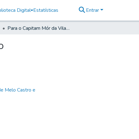
lioteca Digital
Estatísticas
Entrar
Para o Capitam Mór da Vila de Jundiahy- Do mesmo
o
de Melo Castro e