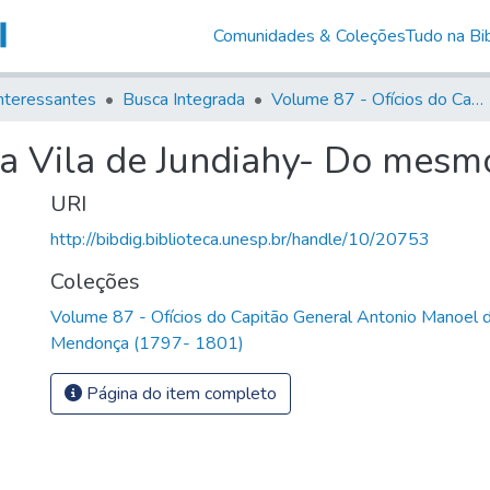
Comunidades & Coleções
Tudo na Bib
nteressantes
Busca Integrada
Volume 87 - Ofícios do Capitão General Antonio Manoel de Melo Castro e Mendonça (1797- 1801)
a Vila de Jundiahy- Do mesm
URI
http://bibdig.biblioteca.unesp.br/handle/10/20753
Coleções
Volume 87 - Ofícios do Capitão General Antonio Manoel 
Mendonça (1797- 1801)
Página do item completo