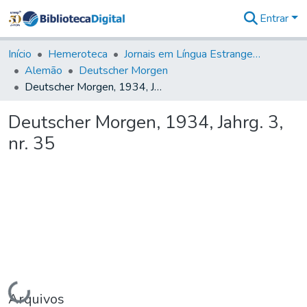
Entrar
Comunidades
&
Início
Hemeroteca
Jornais em Língua Estrangeira
Coleções
Alemão
Deutscher Morgen
Tudo na
Deutscher Morgen, 1934, Jahrg. 3, nr. 35
Biblioteca
Digital
Deutscher Morgen, 1934, Jahrg. 3,
Estatísticas
nr. 35
Carregando...
Arquivos