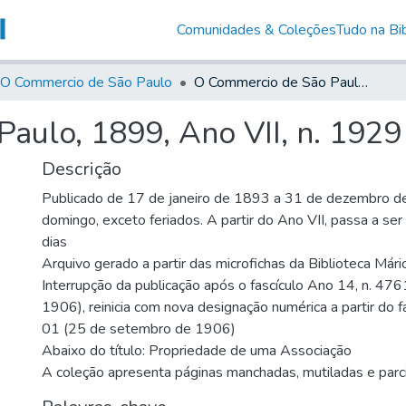
Comunidades & Coleções
Tudo na Bib
O Commercio de São Paulo
O Commercio de São Paulo, 1899, Ano VII, n. 1929
aulo, 1899, Ano VII, n. 1929
Descrição
Publicado de 17 de janeiro de 1893 a 31 de dezembro d
domingo, exceto feriados. A partir do Ano VII, passa a se
dias
Arquivo gerado a partir das microfichas da Biblioteca Már
Interrupção da publicação após o fascículo Ano 14, n. 476
1906), reinicia com nova designação numérica a partir do f
01 (25 de setembro de 1906)
Abaixo do título: Propriedade de uma Associação
A coleção apresenta páginas manchadas, mutiladas e parci