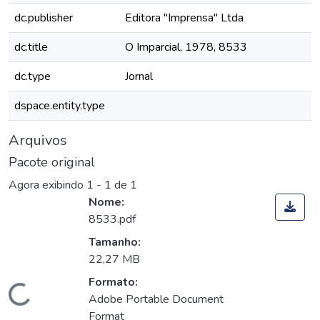
dc.publisher
Editora "Imprensa" Ltda
dc.title
O Imparcial, 1978, 8533
dc.type
Jornal
dspace.entity.type
Arquivos
Pacote original
Agora exibindo
1 - 1 de 1
Nome:
8533.pdf
Tamanho:
22,27 MB
Formato:
Carregando...
Adobe Portable Document
Format