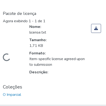
Pacote de licença
Agora exibindo
1 - 1 de 1
Nome:
license.txt
Tamanho:
1,71 KB
Formato:
Carregando...
Item-specific license agreed upon
to submission
Descrição:
Coleções
O Imparcial