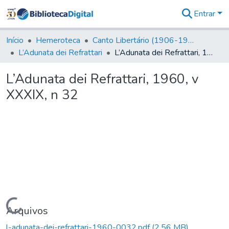
Entrar
Comunidades
&
Início
Hemeroteca
Canto Libertário (1906-1995)
Coleções
L’Adunata dei Refrattari
L’Adunata dei Refrattari, 1960, v XXXIX, n 32
Tudo na
Biblioteca
L’Adunata dei Refrattari, 1960, v
Digital
XXXIX, n 32
Estatísticas
Carregando...
Arquivos
l-adunata-dei-refrattari-1960-0032.pdf
(2,56 MB)