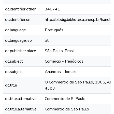
dc.identifier.other
340741
dc.identifier.uri
http://bibdig.biblioteca.unesp.br/hand
dc.language
Português
dc.language.iso
pt
dc.publisher.place
São Paulo, Brasil
dc.subject
Comércio - Periódicos
dc.subject
Anúncios - Jornais
O Commercio de São Paulo, 1905, Ano X
dc.title
4383
dc.title.alternative
Commercio de S. Paulo
dc.title.alternative
Commercio de São Paulo