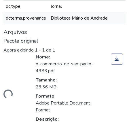
dc.type
Jornal
dcterms.provenance
Biblioteca Mário de Andrade
Arquivos
Pacote original
Agora exibindo
1 - 1 de 1
Nome:
o-commercio-de-sao-paulo-
4383.pdf
Tamanho:
23,36 MB
ando...
Formato:
Adobe Portable Document
Format
Descrição: