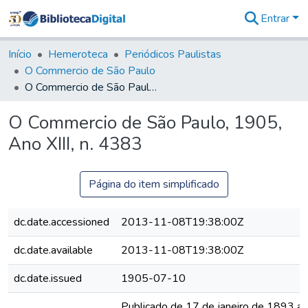
Entrar
Comunidades
&
Início
Hemeroteca
Periódicos Paulistas
Coleções
O Commercio de São Paulo
Tudo na
O Commercio de São Paulo, 1905, Ano XIII, n. 4383
Biblioteca
Digital
O Commercio de São Paulo, 1905,
Estatísticas
Ano XIII, n. 4383
Página do item simplificado
dc.date.accessioned
2013-11-08T19:38:00Z
dc.date.available
2013-11-08T19:38:00Z
dc.date.issued
1905-07-10
Publicado de 17 de janeiro de 1893 a