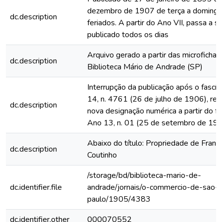
dezembro de 1907 de terça a domingo
dc.description
feriados. A partir do Ano VII, passa a s
publicado todos os dias
Arquivo gerado a partir das microfichas
dc.description
Biblioteca Mário de Andrade (SP)
Interrupção da publicação após o fascí
14, n. 4761 (26 de julho de 1906), rein
dc.description
nova designação numérica a partir do fa
Ano 13, n. 01 (25 de setembro de 19
Abaixo do título: Propriedade de Franc
dc.description
Coutinho
/storage/bd/biblioteca-mario-de-
dc.identifier.file
andrade/jornais/o-commercio-de-sao-
paulo/1905/4383
dc.identifier.other
000070552