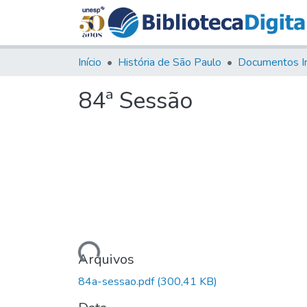
Início
História de São Paulo
Documentos I
84ª Sessão
Carregando...
Arquivos
84a-sessao.pdf
(300,41 KB)