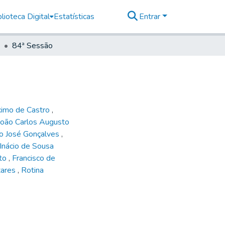
lioteca Digital
Estatísticas
Entrar
84ª Sessão
ximo de Castro
,
João Carlos Augusto
o José Gonçalves
,
 Inácio de Sousa
nto
,
Francisco de
tares
,
Rotina