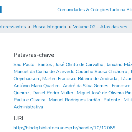
Comunidades & Coleções
Tudo na Bib
nteressantes
Busca Integrada
Volume 02 - Atas das sessões do Governo Provisório de São Paulo (1821- 22)
Palavras-chave
São Paulo
,
Santos
,
José Olinto de Carvalho
,
Januário Má
Manuel da Cunha de Azevedo Coutinho Sousa Chichorro
,
Oeynhausen
,
Martim Francisco Ribeiro de Andrada
,
Lázar
Antônio Maria Quartim
,
André da Silva Gomes
,
Francisco
Queiroz
,
Daniel Pedro Muller
,
Miguel José de Oliveira Pi
Paula e Oliveira
,
Manuel Rodrigues Jordão
,
Patente
,
Mili
Administrativa
URI
http://bibdig.biblioteca.unesp.br/handle/10/12089