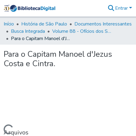
Entrar
Comunidades
&
Início
História de São Paulo
Documentos Interessantes
Coleções
Busca Integrada
Volume 88 - Ofícios dos Senhores Governadores Interinos da Capitania de São Paulo (1817- 1819)
Tudo na
Para o Capitam Manoel d'Jezus Costa e Cintra.
Biblioteca
Digital
Para o Capitam Manoel d'Jezus
Estatísticas
Costa e Cintra.
Arquivos