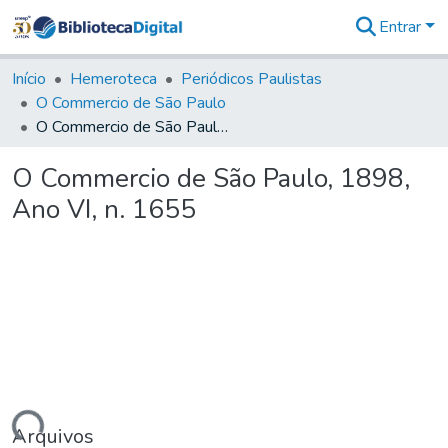
Entrar
Comunidades
&
Início
Hemeroteca
Periódicos Paulistas
Coleções
O Commercio de São Paulo
Tudo na
O Commercio de São Paulo, 1898, Ano VI, n. 1655
Biblioteca
Digital
O Commercio de São Paulo, 1898,
Estatísticas
Ano VI, n. 1655
Arquivos