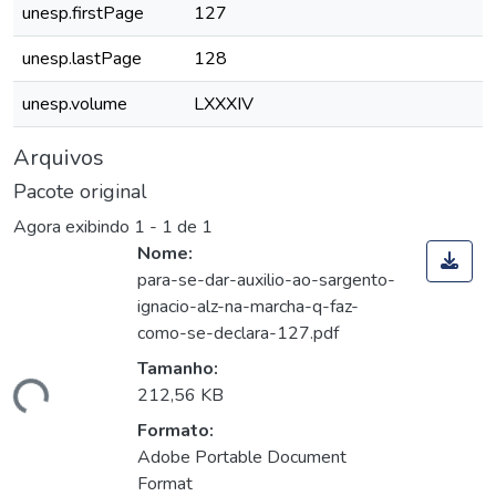
unesp.firstPage
127
unesp.lastPage
128
unesp.volume
LXXXIV
Arquivos
Pacote original
Agora exibindo
1 - 1 de 1
Nome:
para-se-dar-auxilio-ao-sargento-
ignacio-alz-na-marcha-q-faz-
como-se-declara-127.pdf
Tamanho:
gando...
212,56 KB
Formato:
Adobe Portable Document
Format