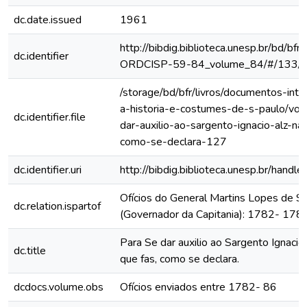
dc.date.issued
1961
http://bibdig.biblioteca.unesp.br/bd/bf
dc.identifier
ORDCISP-59-84_volume_84/#/133/
/storage/bd/bfr/livros/documentos-int
a-historia-e-costumes-de-s-paulo/vol
dc.identifier.file
dar-auxilio-ao-sargento-ignacio-alz-na
como-se-declara-127
dc.identifier.uri
http://bibdig.biblioteca.unesp.br/hand
Ofícios do General Martins Lopes de S
dc.relation.ispartof
(Governador da Capitania): 1782- 178
Para Se dar auxilio ao Sargento Ignacio
dc.title
que fas, como se declara.
dcdocs.volume.obs
Ofícios enviados entre 1782- 86