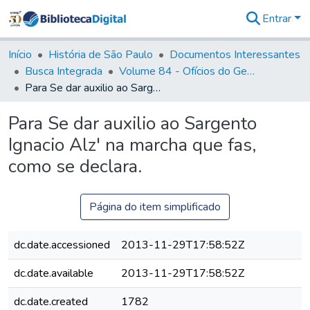
Entrar
Comunidades
&
Início
História de São Paulo
Documentos Interessantes
Coleções
Busca Integrada
Volume 84 - Ofícios do General Martins Lopes de Saldanha (Governador da Capitania): 1782- 1786
Tudo na
Para Se dar auxilio ao Sargento Ignacio Alz' na marcha que fas, como se declara.
Biblioteca
Digital
Para Se dar auxilio ao Sargento
Estatísticas
Ignacio Alz' na marcha que fas,
como se declara.
Página do item simplificado
dc.date.accessioned
2013-11-29T17:58:52Z
dc.date.available
2013-11-29T17:58:52Z
dc.date.created
1782