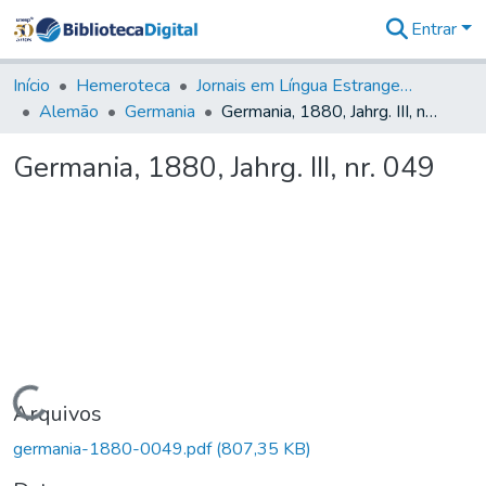
Entrar
Comunidades
&
Início
Hemeroteca
Jornais em Língua Estrangeira
Coleções
Alemão
Germania
Germania, 1880, Jahrg. III, nr. 049
Tudo na
Biblioteca
Germania, 1880, Jahrg. III, nr. 049
Digital
Estatísticas
Carregando...
Arquivos
germania-1880-0049.pdf
(807,35 KB)