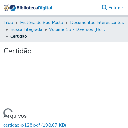
Entrar
Comunidades
&
Início
História de São Paulo
Documentos Interessantes
Coleções
Busca Integrada
Volume 15 - Diversos [Homenagens, termos e elevação de vila]
Tudo na
Certidão
Biblioteca
Digital
Certidão
Estatísticas
Carregando...
Arquivos
certidao-p128.pdf
(198,67 KB)