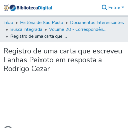
Entrar
Comunidades
&
Início
História de São Paulo
Documentos Interessantes
Coleções
Busca Integrada
Volume 20 - Correspondência interna do Governador Rodrigo Cezar de Menezes: 1721- 1728
Tudo na
Registro de uma carta que escreveu Lanhas Peixoto em resposta a Rodrigo Cezar
Biblioteca
Digital
Registro de uma carta que escreveu
Estatísticas
Lanhas Peixoto em resposta a
Rodrigo Cezar