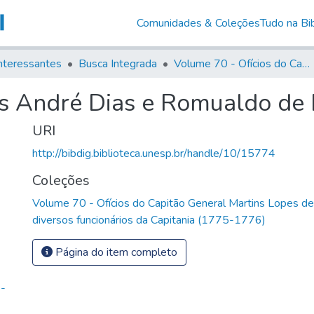
Comunidades & Coleções
Tudo na Bib
nteressantes
Busca Integrada
Volume 70 - Ofícios do Capitão General Martins Lopes de Saldanha aos diversos funcionários da Capitania (1775-1776)
es André Dias e Romualdo de
URI
http://bibdig.biblioteca.unesp.br/handle/10/15774
Coleções
Volume 70 - Ofícios do Capitão General Martins Lopes d
diversos funcionários da Capitania (1775-1776)
Página do item completo
s-