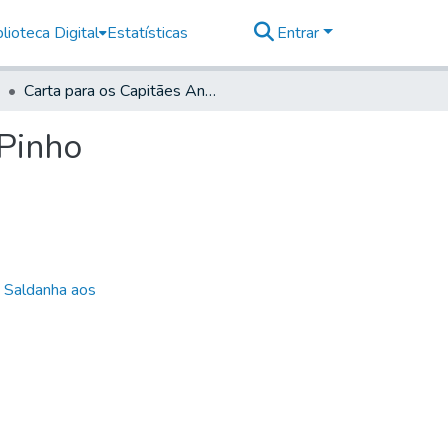
lioteca Digital
Estatísticas
Entrar
Carta para os Capitães André Dias e Romualdo de Pinho
 Pinho
e Saldanha aos