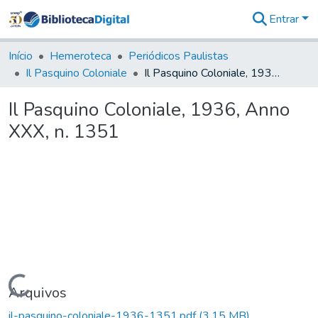
Entrar
Comunidades
&
Início
Hemeroteca
Periódicos Paulistas
Coleções
Il Pasquino Coloniale
Il Pasquino Coloniale, 1936, Anno XXX, n. 1351
Tudo na
Biblioteca
Il Pasquino Coloniale, 1936, Anno
Digital
XXX, n. 1351
Estatísticas
Carregando...
Arquivos
il-pasquino-coloniale-1936-1351.pdf
(3,15 MB)