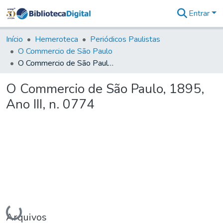
Entrar
Comunidades
&
Início
Hemeroteca
Periódicos Paulistas
Coleções
O Commercio de São Paulo
Tudo na
O Commercio de São Paulo, 1895, Ano III, n. 0774
Biblioteca
Digital
O Commercio de São Paulo, 1895,
Estatísticas
Ano III, n. 0774
Carregando...
Arquivos