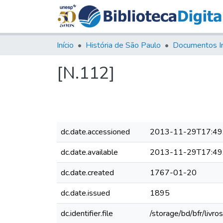
Início
História de São Paulo
Documentos I
[N.112]
dc.date.accessioned
2013-11-29T17:49
dc.date.available
2013-11-29T17:49
dc.date.created
1767-01-20
dc.date.issued
1895
dc.identifier.file
/storage/bd/bfr/livr