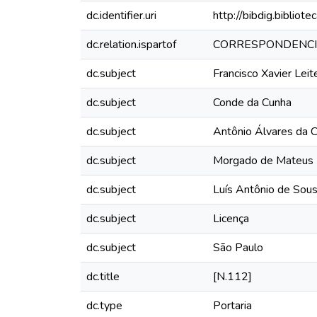
dc.identifier.uri
http://bibdig.biblio
dc.relation.ispartof
CORRESPONDENCI
dc.subject
Francisco Xavier Lei
dc.subject
Conde da Cunha
dc.subject
Antônio Álvares da 
dc.subject
Morgado de Mateus
dc.subject
Luís Antônio de Sou
dc.subject
Licença
dc.subject
São Paulo
dc.title
[N.112]
dc.type
Portaria