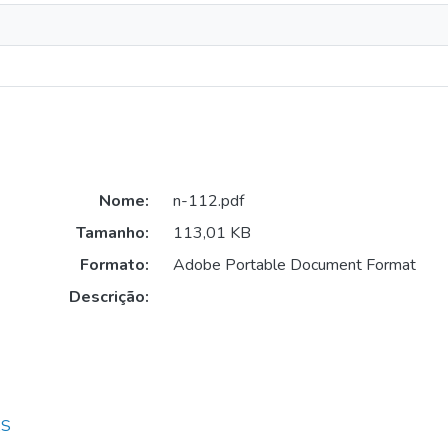
Nome:
n-112.pdf
Tamanho:
113,01 KB
Formato:
Adobe Portable Document Format
Descrição:
AS