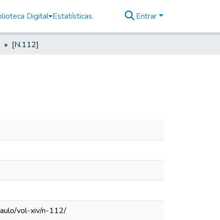
lioteca Digital
Estatísticas
Entrar
[N.112]
aulo/vol-xiv/n-112/