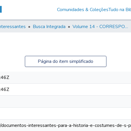
Comunidades & Coleções
Tudo na Bib
nteressantes
Busca Integrada
Volume 14 - CORRESPONDENCIAS DIVERSAS
Página do item simplificado
:46Z
:46Z
os/documentos-interessantes-para-a-historia-e-costumes-de-s-p