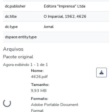
dc.publisher
Editora "Imprensa" Ltda
dc.title
O Imparcial, 1962, 4626
dc.type
Jornal
dspace.entity.type
Arquivos
Pacote original
Agora exibindo
1 - 1 de 1
Nome:
4626.pdf
Tamanho:
9,93 MB
Carregando...
Formato:
Adobe Portable Document
Format