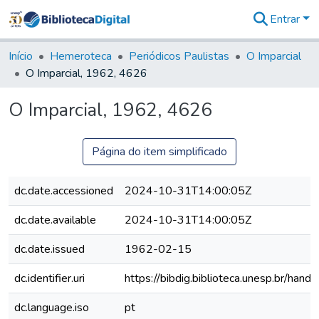
Entrar
Comunidades
&
Início
Hemeroteca
Periódicos Paulistas
O Imparcial
Coleções
O Imparcial, 1962, 4626
Tudo na
Biblioteca
O Imparcial, 1962, 4626
Digital
Estatísticas
Página do item simplificado
dc.date.accessioned
2024-10-31T14:00:05Z
dc.date.available
2024-10-31T14:00:05Z
dc.date.issued
1962-02-15
dc.identifier.uri
https://bibdig.biblioteca.unesp.br/han
dc.language.iso
pt