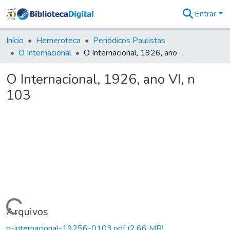
Entrar
Comunidades
&
Início
Hemeroteca
Periódicos Paulistas
Coleções
O Internacional
O Internacional, 1926, ano VI, n 103
Tudo na
Biblioteca
O Internacional, 1926, ano VI, n
Digital
103
Estatísticas
Carregando...
Arquivos
o-internacional-19256-0103.pdf
(2,66 MB)