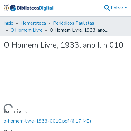
Entrar
Comunidades
&
Início
Hemeroteca
Periódicos Paulistas
Coleções
O Homem Livre
O Homem Livre, 1933, ano I, n 010
Tudo na
Biblioteca
O Homem Livre, 1933, ano I, n 010
Digital
Estatísticas
Carregando...
Arquivos
o-homem-livre-1933-0010.pdf
(6,17 MB)