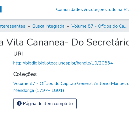
Comunidades & Coleções
Tudo na Bib
nteressantes
Busca Integrada
Volume 87 - Ofícios do Capitão General Antonio Manoel de Melo Castro e Mendonça (1797- 1801)
a Vila Cananea- Do Secretári
URI
http://bibdig.biblioteca.unesp.br/handle/10/20834
Coleções
Volume 87 - Ofícios do Capitão General Antonio Manoel 
Mendonça (1797- 1801)
Página do item completo