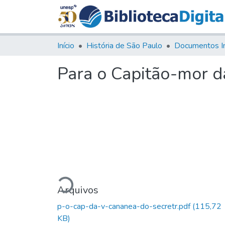
Início
História de São Paulo
Documentos I
Para o Capitão-mor d
Carregando...
Arquivos
p-o-cap-da-v-cananea-do-secretr.pdf
(115,72
KB)