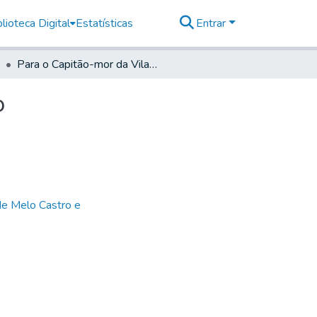
lioteca Digital
Estatísticas
Entrar
Para o Capitão-mor da Vila Cananea- Do Secretário
o
de Melo Castro e