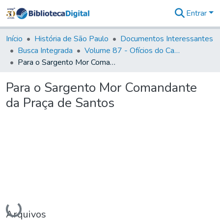
Entrar
Comunidades
&
Início
História de São Paulo
Documentos Interessantes
Coleções
Busca Integrada
Volume 87 - Ofícios do Capitão General Antonio Manoel de Melo Castro e Mendonça (1797- 1801)
Tudo na
Para o Sargento Mor Comandante da Praça de Santos
Biblioteca
Digital
Para o Sargento Mor Comandante
Estatísticas
da Praça de Santos
Carregando...
Arquivos