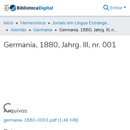
Entrar
Comunidades
&
Início
Hemeroteca
Jornais em Língua Estrangeira
Coleções
Alemão
Germania
Germania, 1880, Jahrg. III, nr. 001
Tudo na
Biblioteca
Germania, 1880, Jahrg. III, nr. 001
Digital
Estatísticas
Carregando...
Arquivos
germania-1880-0001.pdf
(1,46 MB)