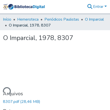
Entrar
Comunidades
&
Início
Hemeroteca
Periódicos Paulistas
O Imparcial
Coleções
O Imparcial, 1978, 8307
Tudo na
Biblioteca
O Imparcial, 1978, 8307
Digital
Estatísticas
ando...
Arquivos
8307.pdf
(28,46 MB)