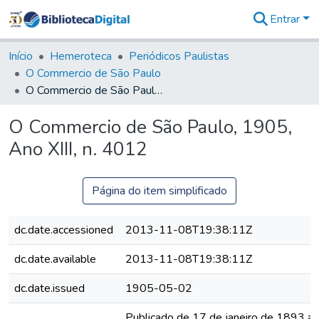
Entrar
Comunidades
&
Início
Hemeroteca
Periódicos Paulistas
Coleções
O Commercio de São Paulo
Tudo na
O Commercio de São Paulo, 1905, Ano XIII, n. 4012
Biblioteca
Digital
O Commercio de São Paulo, 1905,
Estatísticas
Ano XIII, n. 4012
Página do item simplificado
dc.date.accessioned
2013-11-08T19:38:11Z
dc.date.available
2013-11-08T19:38:11Z
dc.date.issued
1905-05-02
Publicado de 17 de janeiro de 1893 a