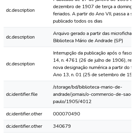
dezembro de 1907 de terça a domingo
dc.description
feriados. A partir do Ano VII, passa a s
publicado todos os dias
Arquivo gerado a partir das microfichas
dc.description
Biblioteca Mário de Andrade (SP)
Interrupção da publicação após o fascí
14, n. 4761 (26 de julho de 1906), rein
dc.description
nova designação numérica a partir do fa
Ano 13, n. 01 (25 de setembro de 19
/storage/bd/biblioteca-mario-de-
dc.identifier.file
andrade/jornais/o-commercio-de-sao-
paulo/1905/4012
dc.identifier.other
000070490
dc.identifier.other
340679