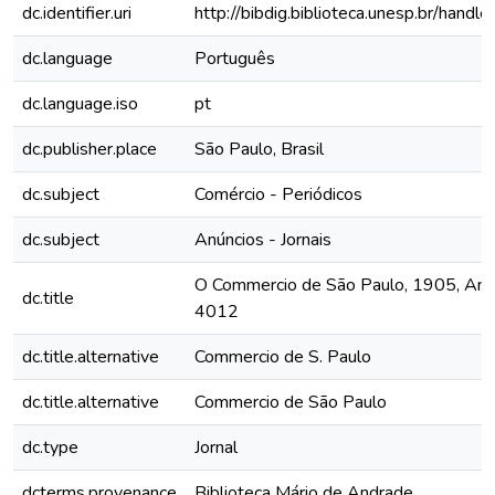
dc.identifier.uri
http://bibdig.biblioteca.unesp.br/hand
dc.language
Português
dc.language.iso
pt
dc.publisher.place
São Paulo, Brasil
dc.subject
Comércio - Periódicos
dc.subject
Anúncios - Jornais
O Commercio de São Paulo, 1905, Ano X
dc.title
4012
dc.title.alternative
Commercio de S. Paulo
dc.title.alternative
Commercio de São Paulo
dc.type
Jornal
dcterms.provenance
Biblioteca Mário de Andrade