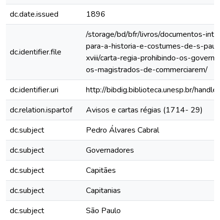
dc.date.issued
1896
/storage/bd/bfr/livros/documentos-int
para-a-historia-e-costumes-de-s-paul
dc.identifier.file
xviii/carta-regia-prohibindo-os-govern
os-magistrados-de-commerciarem/
dc.identifier.uri
http://bibdig.biblioteca.unesp.br/hand
dc.relation.ispartof
Avisos e cartas régias (1714- 29)
dc.subject
Pedro Álvares Cabral
dc.subject
Governadores
dc.subject
Capitães
dc.subject
Capitanias
dc.subject
São Paulo