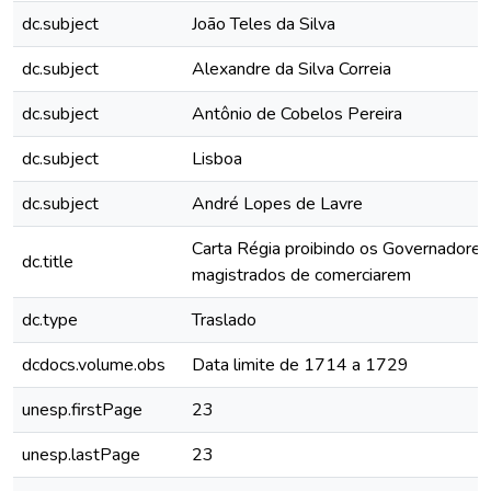
dc.subject
João Teles da Silva
dc.subject
Alexandre da Silva Correia
dc.subject
Antônio de Cobelos Pereira
dc.subject
Lisboa
dc.subject
André Lopes de Lavre
Carta Régia proibindo os Governadores
dc.title
magistrados de comerciarem
dc.type
Traslado
dcdocs.volume.obs
Data limite de 1714 a 1729
unesp.firstPage
23
unesp.lastPage
23