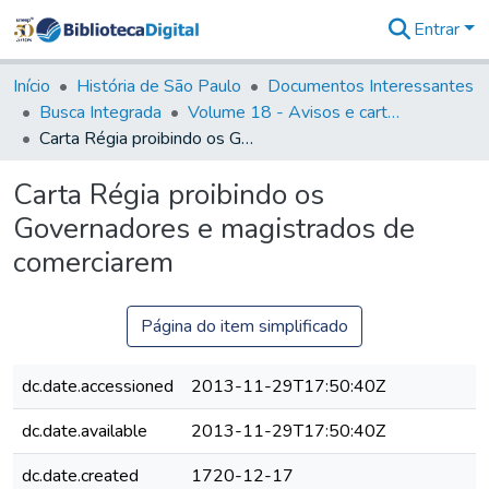
Entrar
Comunidades
&
Início
História de São Paulo
Documentos Interessantes
Coleções
Busca Integrada
Volume 18 - Avisos e cartas régias (1714- 29)
Tudo na
Carta Régia proibindo os Governadores e magistrados de comerciarem
Biblioteca
Digital
Carta Régia proibindo os
Estatísticas
Governadores e magistrados de
comerciarem
Página do item simplificado
dc.date.accessioned
2013-11-29T17:50:40Z
dc.date.available
2013-11-29T17:50:40Z
dc.date.created
1720-12-17