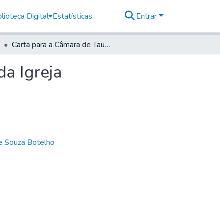
lioteca Digital
Estatísticas
Entrar
Carta para a Câmara de Taubaté sobre ornamento da Igreja
a Igreja
de Souza Botelho