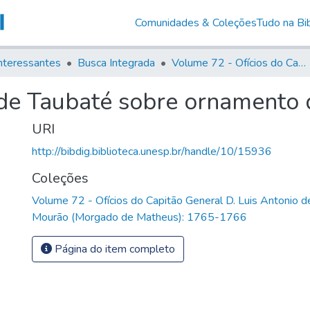
Comunidades & Coleções
Tudo na Bib
nteressantes
Busca Integrada
Volume 72 - Ofícios do Capitão General D. Luis Antonio de Souza Botelho Mourão (Morgado de Matheus): 1765-1766
de Taubaté sobre ornamento d
URI
http://bibdig.biblioteca.unesp.br/handle/10/15936
Coleções
Volume 72 - Ofícios do Capitão General D. Luis Antonio 
Mourão (Morgado de Matheus): 1765-1766
Página do item completo