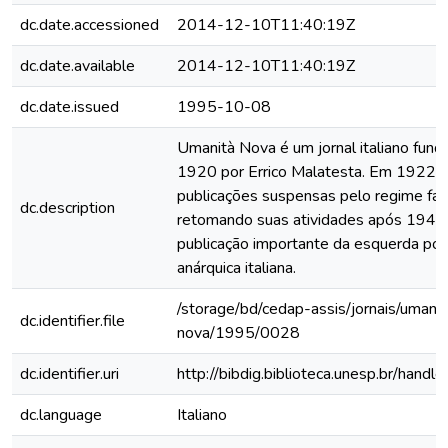
dc.date.accessioned
2014-12-10T11:40:19Z
dc.date.available
2014-12-10T11:40:19Z
dc.date.issued
1995-10-08
Umanità Nova é um jornal italiano fun
1920 por Errico Malatesta. Em 1922 t
publicações suspensas pelo regime fasc
dc.description
retomando suas atividades após 1945
publicação importante da esquerda polí
anárquica italiana.
/storage/bd/cedap-assis/jornais/umanit
dc.identifier.file
nova/1995/0028
dc.identifier.uri
http://bibdig.biblioteca.unesp.br/hand
dc.language
Italiano