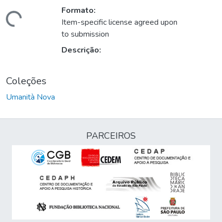
Formato:
egando...
Item-specific license agreed upon
to submission
Descrição:
Coleções
Umanità Nova
PARCEIROS