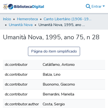
Entrar
Comunidades
&
Início
Hemeroteca
Canto Libertário (1906-1995)
Coleções
Umanità Nova
Umanità Nova, 1995, ano 75, n 28
Tudo na
Biblioteca
Umanità Nova, 1995, ano 75, n 28
Digital
Estatísticas
Página do item simplificado
dc.contributor
Catàlfamo, Antonio
dc.contributor
Balza, Lino
dc.contributor
Buonomo, Giacomo
dc.contributor
Bernardini, Mariella
dc.contributor.author
Costa, Sergio