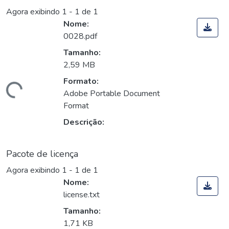
Agora exibindo
1 - 1 de 1
Nome:
0028.pdf
Tamanho:
2,59 MB
Formato:
egando...
Adobe Portable Document
Format
Descrição:
Pacote de licença
Agora exibindo
1 - 1 de 1
Nome:
license.txt
Tamanho:
1,71 KB