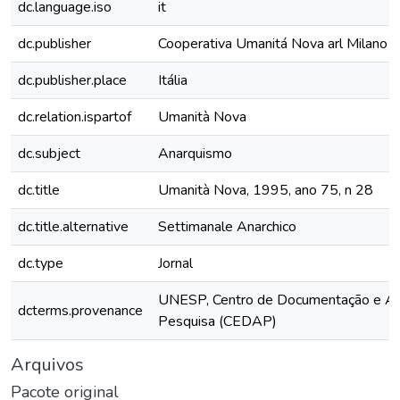
dc.language.iso
it
dc.publisher
Cooperativa Umanitá Nova arl Milano
dc.publisher.place
Itália
dc.relation.ispartof
Umanità Nova
dc.subject
Anarquismo
dc.title
Umanità Nova, 1995, ano 75, n 28
dc.title.alternative
Settimanale Anarchico
dc.type
Jornal
UNESP, Centro de Documentação e Ap
dcterms.provenance
Pesquisa (CEDAP)
Arquivos
Pacote original