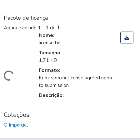
Pacote de licença
Agora exibindo
1 - 1 de 1
Nome:
license.txt
Tamanho:
1,71 KB
Formato:
Carregando...
Item-specific license agreed upon
to submission
Descrição:
Coleções
O Imparcial