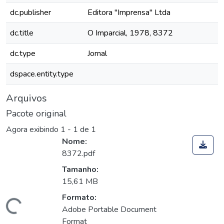
dc.publisher
Editora "Imprensa" Ltda
dc.title
O Imparcial, 1978, 8372
dc.type
Jornal
dspace.entity.type
Arquivos
Pacote original
Agora exibindo
1 - 1 de 1
Nome:
8372.pdf
Tamanho:
15,61 MB
Formato:
Carregando...
Adobe Portable Document
Format