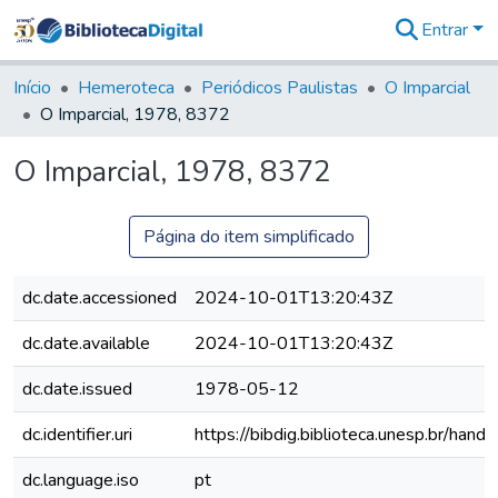
Entrar
Comunidades
&
Início
Hemeroteca
Periódicos Paulistas
O Imparcial
Coleções
O Imparcial, 1978, 8372
Tudo na
Biblioteca
O Imparcial, 1978, 8372
Digital
Estatísticas
Página do item simplificado
dc.date.accessioned
2024-10-01T13:20:43Z
dc.date.available
2024-10-01T13:20:43Z
dc.date.issued
1978-05-12
dc.identifier.uri
https://bibdig.biblioteca.unesp.br/han
dc.language.iso
pt