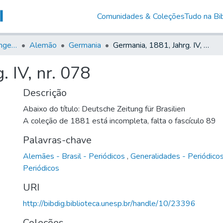
Comunidades & Coleções
Tudo na Bib
Jornais em Língua Estrangeira
Alemão
Germania
Germania, 1881, Jahrg. IV, nr. 078
 IV, nr. 078
Descrição
Abaixo do título: Deutsche Zeitung für Brasilien
A coleção de 1881 está incompleta, falta o fascículo 89
Palavras-chave
Alemães - Brasil - Periódicos
,
Generalidades - Periódico
Periódicos
URI
http://bibdig.biblioteca.unesp.br/handle/10/23396
Coleções