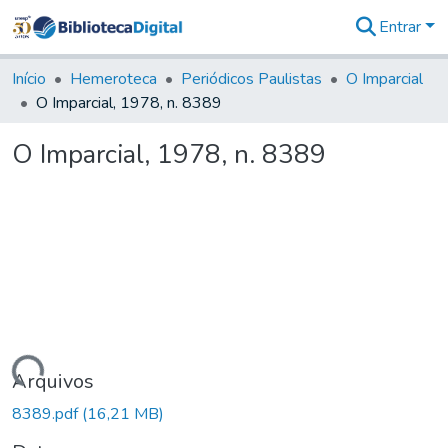
Entrar
Comunidades
&
Início
Hemeroteca
Periódicos Paulistas
O Imparcial
Coleções
O Imparcial, 1978, n. 8389
Tudo na
Biblioteca
O Imparcial, 1978, n. 8389
Digital
Estatísticas
Carregando...
Arquivos
8389.pdf
(16,21 MB)