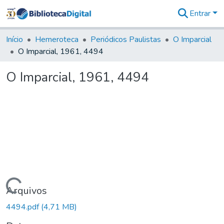
Entrar
Comunidades
&
Início
Hemeroteca
Periódicos Paulistas
O Imparcial
Coleções
O Imparcial, 1961, 4494
Tudo na
Biblioteca
O Imparcial, 1961, 4494
Digital
Estatísticas
Carregando...
Arquivos
4494.pdf
(4,71 MB)