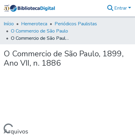
Entrar
Comunidades
&
Início
Hemeroteca
Periódicos Paulistas
Coleções
O Commercio de São Paulo
Tudo na
O Commercio de São Paulo, 1899, Ano VII, n. 1886
Biblioteca
Digital
O Commercio de São Paulo, 1899,
Estatísticas
Ano VII, n. 1886
Arquivos