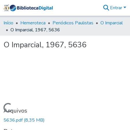
Entrar
Comunidades
&
Início
Hemeroteca
Periódicos Paulistas
O Imparcial
Coleções
O Imparcial, 1967, 5636
Tudo na
Biblioteca
O Imparcial, 1967, 5636
Digital
Estatísticas
Carregando...
Arquivos
5636.pdf
(8,35 MB)