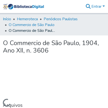
Entrar
Comunidades
&
Início
Hemeroteca
Periódicos Paulistas
Coleções
O Commercio de São Paulo
Tudo na
O Commercio de São Paulo, 1904, Ano XII, n. 3606
Biblioteca
Digital
O Commercio de São Paulo, 1904,
Estatísticas
Ano XII, n. 3606
Carregando...
Arquivos