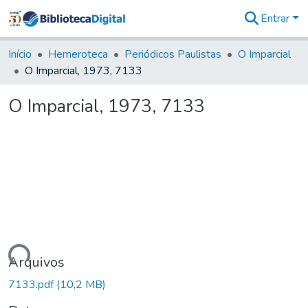
Entrar
Comunidades
&
Início
Hemeroteca
Periódicos Paulistas
O Imparcial
Coleções
O Imparcial, 1973, 7133
Tudo na
Biblioteca
O Imparcial, 1973, 7133
Digital
Estatísticas
egando...
Arquivos
7133.pdf
(10,2 MB)