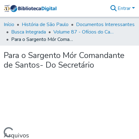
Entrar
Comunidades
&
Início
História de São Paulo
Documentos Interessantes
Coleções
Busca Integrada
Volume 87 - Ofícios do Capitão General Antonio Manoel de Melo Castro e Mendonça (1797- 1801)
Tudo na
Para o Sargento Mór Comandante de Santos- Do Secretário
Biblioteca
Digital
Para o Sargento Mór Comandante
Estatísticas
de Santos- Do Secretário
Arquivos