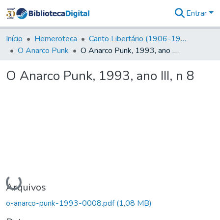
Entrar
Comunidades
&
Início
Hemeroteca
Canto Libertário (1906-1995)
Coleções
O Anarco Punk
O Anarco Punk, 1993, ano III, n 8
Tudo na
Biblioteca
O Anarco Punk, 1993, ano III, n 8
Digital
Estatísticas
Carregando...
Arquivos
o-anarco-punk-1993-0008.pdf
(1,08 MB)