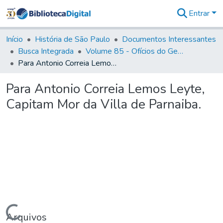
Entrar
Comunidades
&
Início
História de São Paulo
Documentos Interessantes
Coleções
Busca Integrada
Volume 85 - Ofícios do General Francisco da Cunha Menezes (Governador da Capitania): 1782- 1786
Tudo na
Para Antonio Correia Lemos Leyte, Capitam Mor da Villa de Parnaiba.
Biblioteca
Digital
Para Antonio Correia Lemos Leyte,
Estatísticas
Capitam Mor da Villa de Parnaiba.
Carregando...
Arquivos