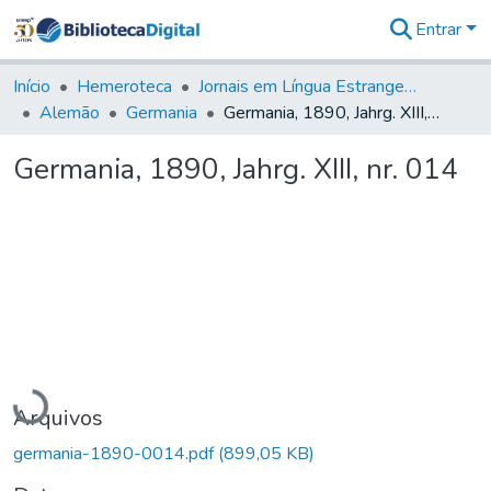
Entrar
Comunidades
&
Início
Hemeroteca
Jornais em Língua Estrangeira
Coleções
Alemão
Germania
Germania, 1890, Jahrg. XIII, nr. 014
Tudo na
Biblioteca
Germania, 1890, Jahrg. XIII, nr. 014
Digital
Estatísticas
Carregando...
Arquivos
germania-1890-0014.pdf
(899,05 KB)