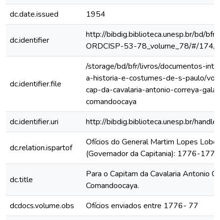
dc.date.issued
1954
http://bibdig.biblioteca.unesp.br/bd/bf
dc.identifier
ORDCISP-53-78_volume_78/#/174/
/storage/bd/bfr/livros/documentos-int
a-historia-e-costumes-de-s-paulo/vol-l
dc.identifier.file
cap-da-cavalaria-antonio-correya-gala
comandoocaya
dc.identifier.uri
http://bibdig.biblioteca.unesp.br/hand
Ofícios do General Martim Lopes Lobo
dc.relation.ispartof
(Governador da Capitania): 1776-1777
Para o Capitam da Cavalaria Antonio Co
dc.title
Comandoocaya.
dcdocs.volume.obs
Ofícios enviados entre 1776- 77