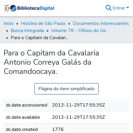
Entrar
Comunidades
&
Início
História de São Paulo
Documentos Interessantes
Coleções
Busca Integrada
Volume 78 - Ofícios do General Martim Lopes Lobo de Saldanha (1777)
Tudo na
Para o Capitam da Cavalaria Antonio Correya Galás da Comandoocaya.
Biblioteca
Digital
Para o Capitam da Cavalaria
Estatísticas
Antonio Correya Galás da
Comandoocaya.
Página do item simplificado
dc.date.accessioned
2013-11-29T17:55:35Z
dc.date.available
2013-11-29T17:55:35Z
dc.date.created
1776