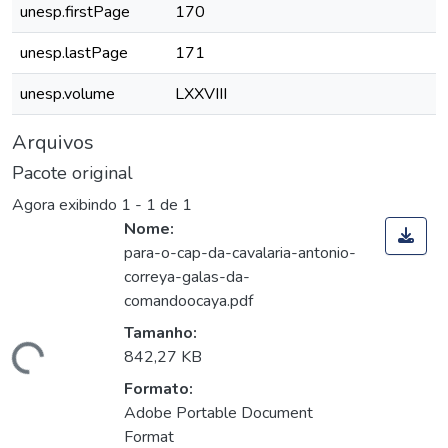
unesp.firstPage
170
unesp.lastPage
171
unesp.volume
LXXVIII
Arquivos
Pacote original
Agora exibindo
1 - 1 de 1
Nome:
para-o-cap-da-cavalaria-antonio-
correya-galas-da-
comandoocaya.pdf
Tamanho:
Carregando...
842,27 KB
Formato:
Adobe Portable Document
Format