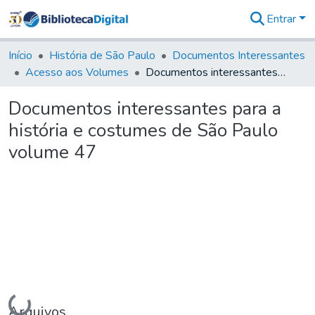
Entrar
Comunidades
&
Início
História de São Paulo
Documentos Interessantes
Coleções
Acesso aos Volumes
Documentos interessantes para a história e costumes de São Paulo volume 47
Tudo na
Biblioteca
Documentos interessantes para a
Digital
história e costumes de São Paulo
Estatísticas
volume 47
Carregando...
Arquivos